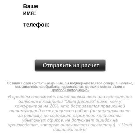
Ваше
имя:
Телефон:
Оставляя свои контактные данные, вы подтверждаете свое совершеннолетие,
соглашаетесь на обработку персональных данных в соответствии с
Правовой информацией
В среднем стоимость пластиковых окон или остекления
балконов в компании "Окна Дёшево" ниже, чем у
конкурентов на 20%, что достигается правильной
оптимизацией всех процессов работ (не переплачивает
за рекламу, не содержит огромного количества
убыточных офисов, не допускает ошибок на
производстве, которые оплачивают покупатели). + Цена
доставки ниже!