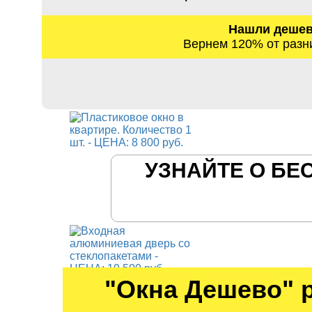
Нашли деше
Вернем 120% от разн
УЗНАЙТЕ О БЕ
"Окна Дешево" 