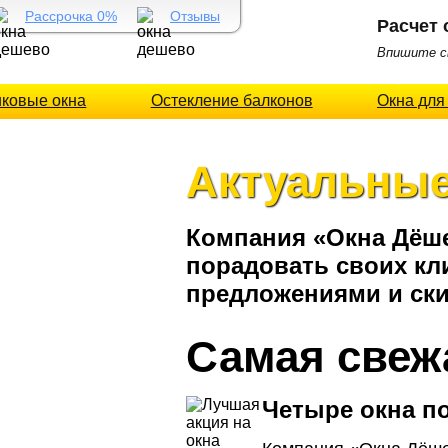
Рассрочка 0%
Отзывы
Расчет 
Впишите св
иковые окна
Остекление балконов
Окна для
Актуальные
Компания «Окна Дёше
порадовать своих к
предложениями и ски
Самая свеж
Четыре окна по