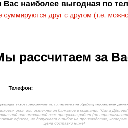
ля Вас наиболее выгодная по т
 суммируются друг с другом (т.е. можно
Мы рассчитаем за Ва
Телефон:
дтверждаете свое совершеннолетие, соглашаетесь на обработку персональных данных
ковых окон или остекления балконов в компании "Окна Дёшево"
авильной оптимизацией всех процессов работ (не переплачивает
очных офисов, не допускает ошибок на производстве, которые
Цена доставки ниже!