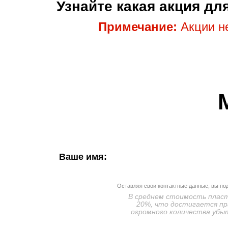
Узнайте какая акция д
Примечание:
Акции не
Ваше имя:
Оставляя свои контактные данные, вы по
В среднем стоимость пласти
20%, что достигается пр
огромного количества убыт