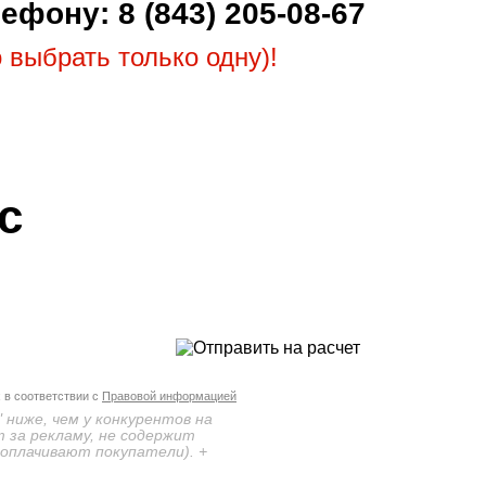
елефону:
8 (843) 205-08-67
 выбрать только одну)!
с
 в соответствии с
Правовой информацией
 ниже, чем у конкурентов на
 за рекламу, не содержит
 оплачивают покупатели). +