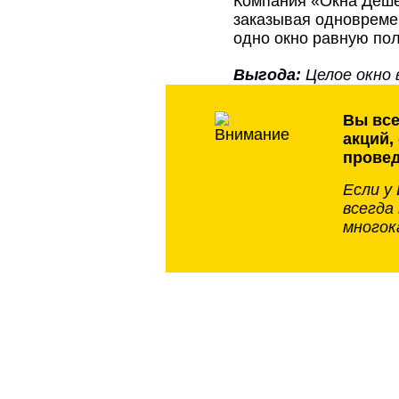
Компания «Окна Дёше
заказывая одновремен
одно окно равную пол
Выгода:
Целое окно 
Вы все
акций,
провед
Если у
всегда
многок