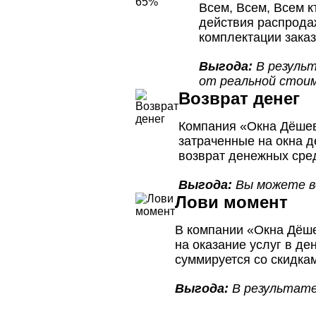
Всем, Всем, Всем к
действия распрода
комплектации заказ
Выгода:
В результ
от реальной стои
Возврат денег
Компания «Окна Дёшев
затраченные на окна д
возврат денежных сред
Выгода:
Вы можете ве
Лови момент
В компании «Окна Дёш
на оказание услуг в де
суммируется со скидка
Выгода:
В результате