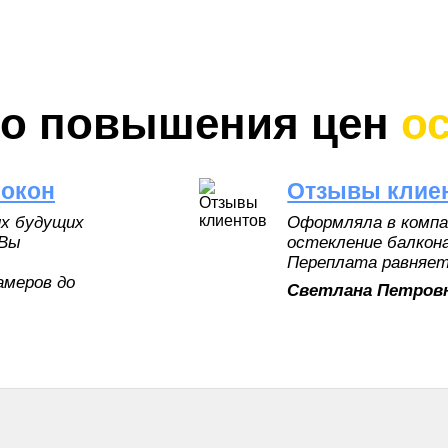
До повышения цен
о
 окон
Отзывы клие
х будущих
Оформляла в компа
 Вы
остекление балкона
Переплата равняетс
амеров до
Светлана Петров