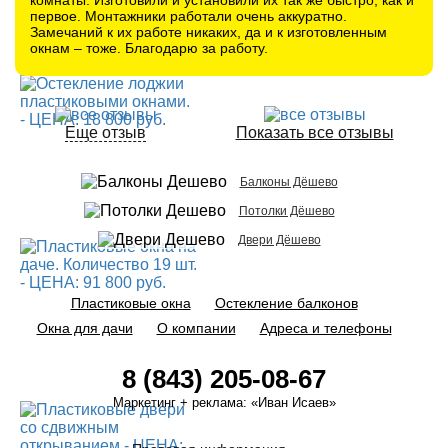
первое. Монтажники работали очень аккуратно.
Замечаний к их работе никаких, да и к изготовленным
окнам – тоже. Благодарю за работу.
Еще отзыв
Показать все отзывы
Балконы Дёшево
Потолки Дёшево
Двери Дёшево
Пластиковые окна
Остекление балконов
Окна для дачи
О компании
Адреса и телефоны
8 (843) 205-08-67
Маркетинг + реклама:
«Иван Исаев»