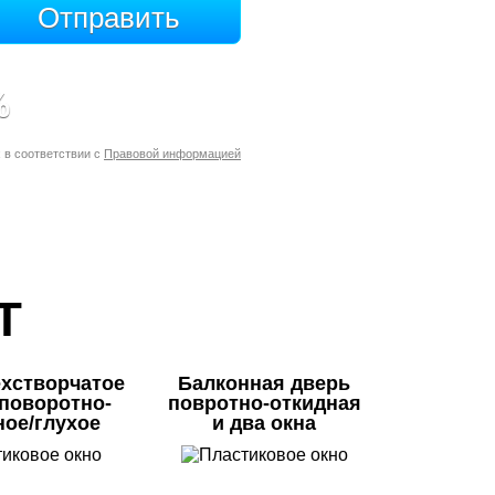
%
 в соответствии с
Правовой информацией
Т
ехстворчатое
Балконная дверь
/поворотно-
повротно-откидная
ное/глухое
и два окна