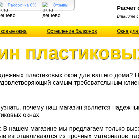
Рассрочка 0%
Отзывы
Расчет 
Впишите св
иковые окна
Остекление балконов
Окна для
ин пластиковы
надежных пластиковых окон для вашего дома? 
 удовлетворяющий самым требовательным клие
 узнать, почему наш магазин является надежны
иковых окнах.
:
В нашем магазине мы предлагаем только выс
рые изготавливаются из прочных материалов, г