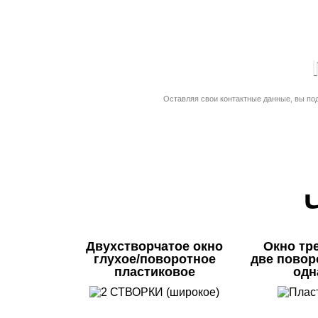
Оставляя свои контактные данные, вы по
Двухстворчатое окно
Окно тр
глухое/поворотное
две повор
пластиковое
одн