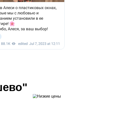
шево"