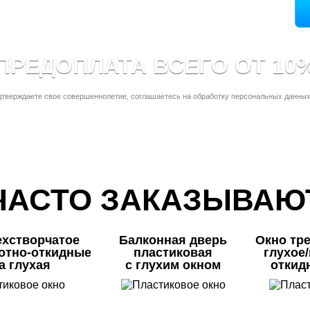
ПРЕДОПЛАТА ВСЕГО ОТ 10
дтверждаете свое совершеннолетие, соглашаетесь на обработку персональных данных
ЧАСТО ЗАКАЗЫВАЮ
ехстворчатое
Балконная дверь
Окно тр
отно-откидные
пластиковая
глухое
а глухая
с глухим окном
откид