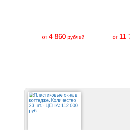
4 860
11 
от
рублей
от