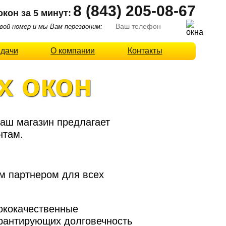
8 (843) 205-08-67
окон за 5 минут:
ой номер и мы Вам перезвоним:
 дачи
О компании
Контакты
х окон
Наш магазин предлагает
нтам.
м партнером для всех
ококачественные
арантирующих долговечность