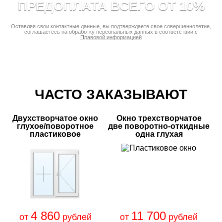
ПРЕДОПЛАТА ВСЕГО ОТ 10%
Оставляя свои контактные данные, вы подтверждаете свое совершеннолетие,
соглашаетесь на обработку персональных данных в соответствии с
Правовой информацией
ЧАСТО ЗАКАЗЫВАЮТ
Двухстворчатое окно
Окно трехстворчатое
глухое/поворотное
две поворотно-откидные
пластиковое
одна глухая
4 860
11 700
от
рублей
от
рублей